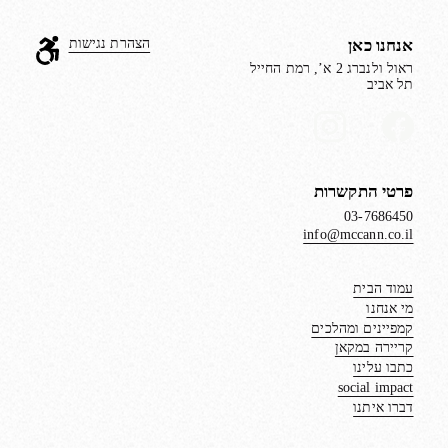
אנחנו כאן
הצהרת נגישות
ראול ולנברג 2 א’, רמת החייל
תל אביב
פרטי התקשרות
03-7686450
info@mccann.co.il
עמוד הבית
מי אנחנו
קמפיינים ומהלכים
קריירה במקאן
כתבו עלינו
social impact
דברו איתנו