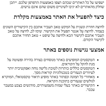
ישפיעו על כל האתרים שבהם תצפו באמצעות הדפדפן שלכם. ייתכן
שחלק מהאתרים לא יגיבו לשינויים משום שהם אינם נגישים.
כיצד להפעיל את האתר באמצעות מקלדת
לחיצה חוזרת ונשנית על המקש טאב תעביר אתכם בין הקישורים השונים
בעמוד. לחיצה על אנטר תפעיל את הקישור. שימו לב, לחיצה על טאב
תעביר אתכם לקישור הבא ולחיצה על שיפט + טאב תחזיר אתכם
לקישור הקודם.
אמצעי נגישות נוספים באתר
הטקסטים המופיעים באתר מנוסחים בצורה בהירה ופשוטה על
מנת להקל על הקוראים.
הטקסטים כוללים כותרות לטובת גלישה נוחה ואפקטיבית יותר
לעיוורים הנעזרים בטכנולוגיות קוראות מסך.
מאחורי כל תמונה וכפתור באתר מופיע תיאור טקסטואלי, המוקרא
לגולשים שנעזרים בתוכנת הקראה.
הקישורים באתר בעלי שמות משמעותיים, מודגשים בצבע במעבר
עכבר.