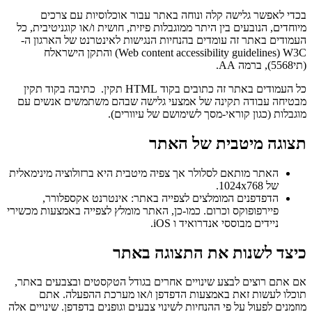
בכדי לאפשר גלישה קלה ונוחה באתר עבור אוכלוסיות עם צרכים
מיוחדים, הנובעים בין היתר
ממוגבלות פיזית, חושית ו/או קוגניטיבית, כל
העמודים באתר זה עומדים בהנחיות הנגישות
לאינטרנט של הארגון ה-
W3C
(Web content accessibility guidelines)
והתקן הישראלח
(תי5568), ברמה AA.
כל העמודים באתר זה כתובים בקוד
HTML תקין.
כתיבה בקוד תקין
מבטיחה עבודה תקינה של אמצעי גלישה שבהם משתמשים אנשים עם
מוגבלות
(
כגון קוראי-מסך לשימושם של עיוורים
).
תצוגה מיטבית של האתר
האתר מותאם לסלולר אך צפיה מיטבית היא ברזולוציה מינימאלית
של 1024x768.
הדפדפנים המומלצים לצפייה באתר: אינטרנט אקספלורר,
פיירפופוקס וכרום. כמו-כן, האתר מומלץ לצפייה באמצעות מכשירי
ניידים מבוססי אנדרואיד ו iOS.
כיצד לשנות את התצוגה באתר
אם אתם רוצים לבצע שינויים אחרים בגודל הטקסטים ובצבעים באתר,
תוכלו לעשות זאת באמצעות הדפדפן ו/או מערכת ההפעלה. אתם
מוזמנים לפעול על פי ההנחיות ל
שינוי צבעים וגופנים בדפדפן
. שינויים אלה