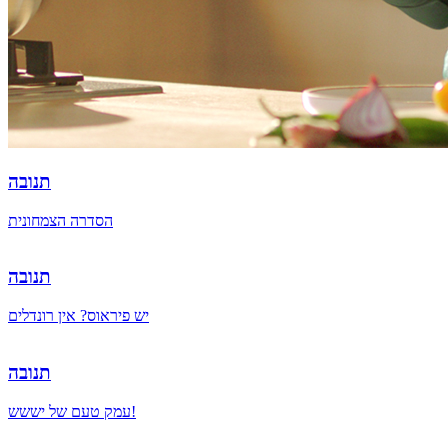
תנובה
הסדרה הצמחונית
תנובה
יש פיראוס? אין רונדלים
תנובה
עמק טעם של יששש!