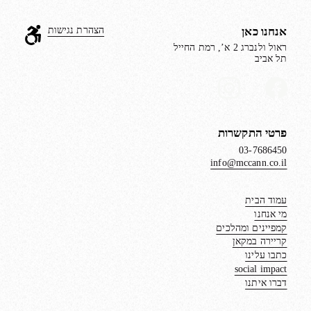
אנחנו כאן
הצהרת נגישות
ראול ולנברג 2 א’, רמת החייל
תל אביב
פרטי התקשרות
03-7686450
info@mccann.co.il
עמוד הבית
מי אנחנו
קמפיינים ומהלכים
קריירה במקאן
כתבו עלינו
social impact
דברו איתנו