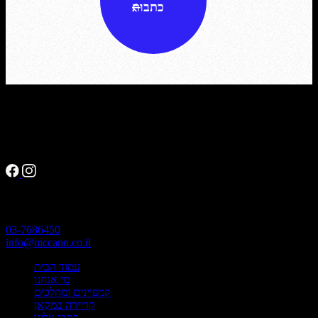
כתבות
אנחנו כאן
ראול ולנברג 2 א’, רמת החייל
תל אביב
פרטי התקשרות
03-7686450
info@mccann.co.il
עמוד הבית
מי אנחנו
קמפיינים ומהלכים
קריירה במקאן
כתבו עלינו