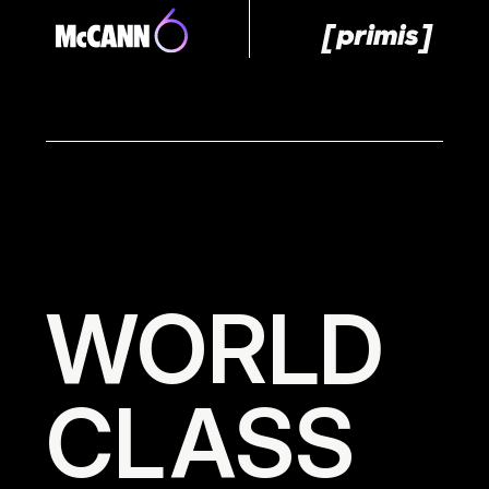
WORLD
CL
A
SS