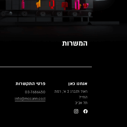
המשרות
אנחנו כאן
פרטי התקשרות
ראול ולנברג 2 א’, רמת
03-7686450
החייל
info@mccann.co.il
תל אביב