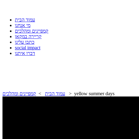
עמוד הבית
מי אנחנו
קמפיינים ומהלכים
קריירה במקאן
כתבו עלינו
social impact
דברו איתנו
> yellow summer days
עמוד הבית
>
קמפיינים ומהלכים