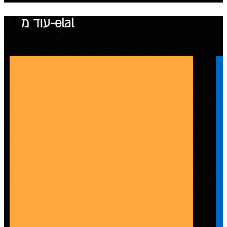
עוד מ-elal
חמישי שמח באלעל
elal
ela