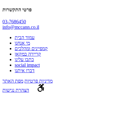
פרטי התקשרות
03-7686450
info@mccann.co.il
עמוד הבית
מי אנחנו
קמפיינים ומהלכים
קריירה במקאן
כתבו עלינו
social impact
דברו איתנו
מדיניות פרטיות
מפת האתר
הצהרת נגישות