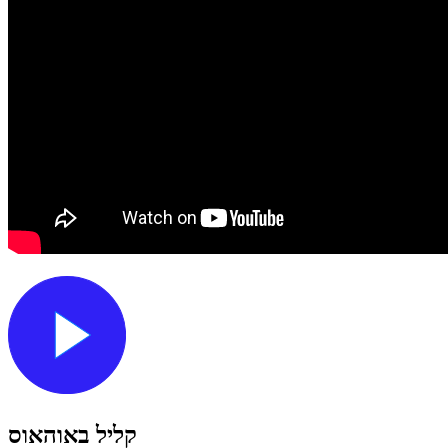
קליל באוהאוס