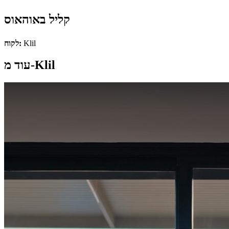
קליל באוהאוס
Klil
לקוח:
עוד מ-Klil