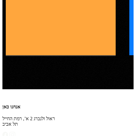
#מנרמלות מהמחזור הראשון
KOTEX
אנחנו כאן
ראול ולנברג 2 א’, רמת החייל
תל אביב