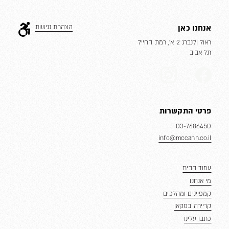
אנחנו כאן
הצהרת נגישות
ראול ולנברג 2 א’, רמת החייל
תל אביב
פרטי התקשרות
03-7686450
info@mccann.co.il
עמוד הבית
מי אנחנו
קמפיינים ומהלכים
קריירה במקאן
כתבו עלינו