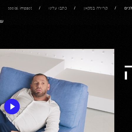
כים
קריירה במקאן
כתבו עלינו
social impact
עמ