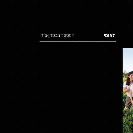
לאומי
המפוזר מכפר אז”ר