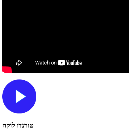
טורנדו לוקח