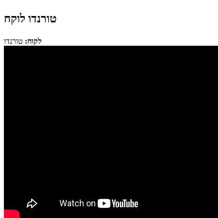
טורנדו לוקח
לקוח:
טורנדו