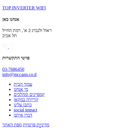
TOP INVERTER WIFI
אנחנו כאן
ראול ולנברג 2 א’, רמת החייל
תל אביב
פרטי התקשרות
03-7686450
info@mccann.co.il
עמוד הבית
מי אנחנו
קמפיינים ומהלכים
קריירה במקאן
כתבו עלינו
social impact
דברו איתנו
מדיניות פרטיות
מפת האתר