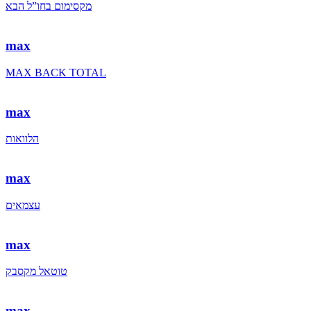
מקסימום בחו”ל הבא
max
MAX BACK TOTAL
max
הלוואות
max
עצמאים
max
טוטאל מקסבק
max