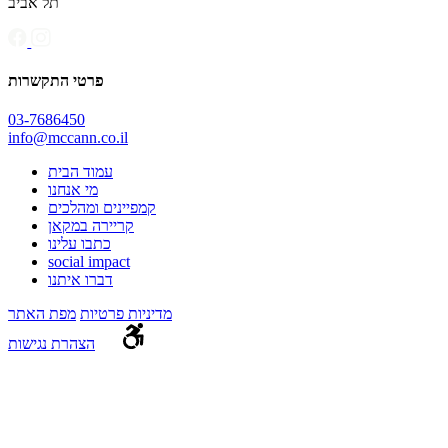
תל אביב
פרטי התקשרות
03-7686450
info@mccann.co.il
עמוד הבית
מי אנחנו
קמפיינים ומהלכים
קריירה במקאן
כתבו עלינו
social impact
דברו איתנו
מדיניות פרטיות
מפת האתר
הצהרת נגישות