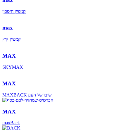
קמפיין חיסכון
max
קמפיין קיץ
MAX
SKYMAX
MAX
MAXBACK שובו של הענן
MAX
maxBack