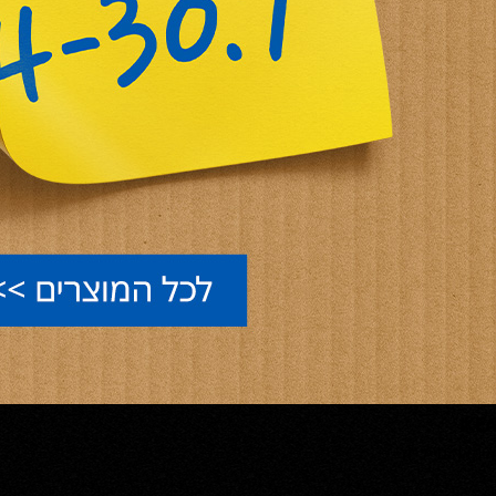
IKEA
איקאה סייל יולי