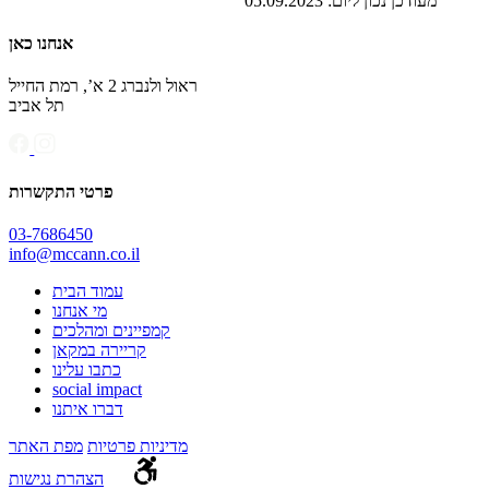
מעודכן נכון ליום: ‏05.09.2023
אנחנו כאן
ראול ולנברג 2 א’, רמת החייל
תל אביב
פרטי התקשרות
03-7686450
info@mccann.co.il
עמוד הבית
מי אנחנו
קמפיינים ומהלכים
קריירה במקאן
כתבו עלינו
social impact
דברו איתנו
מדיניות פרטיות
מפת האתר
הצהרת נגישות