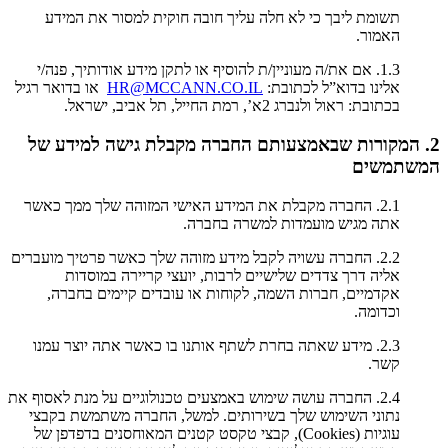
תשומת ליבך כי לא חלה עליך חובה חוקית למסור את המידע
האמור.
1.3. אם את/ה מעוניין/ת להוסיף או לתקן מידע אודותיך, פנה/י
אלינו בדוא”ל לכתובת:
HR@MCCANN.CO.IL
או בדואר רגיל
בכתובת: ראול ולנברג 2א’, רמת החייל, תל אביב, ישראל.
2. המקורות שבאמצעותם החברה מקבלת גישה למידע של
המשתמשים
2.1. החברה מקבלת את המידע האישי המזוהה שלך ממך כאשר
אתה מגיש מועמדות למשרה בחברה.
2.2. החברה עשויה לקבל מידע מזוהה שלך כאשר פרטיך מועברים
אליה דרך צדדים שלישיים לרבות, יועצי קריירה במוסדות
אקדמיים, חברות השמה, לקוחות או עובדים קיימים בחברה,
וכדומה.
2.3. מידע שאתה בחרת לשתף אותנו בו כאשר אתה יוצר עמנו
קשר.
2.4. החברה עושה שימוש באמצעים טכנולוגיים על מנת לאסוף את
נתוני השימוש שלך בשירותים. למשל, החברה משתמשת בקבצי
עוגיות (Cookies), קבצי טקסט קטנים המאוחסנים בדפדפן של