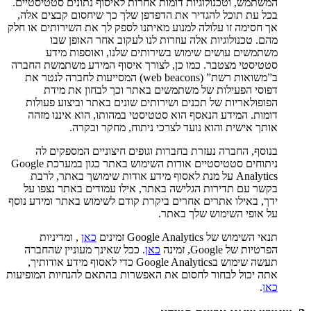
המשתמש, וטכנולוגיות דומות אחרות לאיסוף נתונים סטטיסטיים.
בכל עת תוכל להגדיר את הדפדפן שלך כך שיחסום קבצים אלה,
אך חסימה זו עלולה למנוע מאיתנו לספק לך את השירותים או חלק
מהם. טכנולוגיות אלה עוזרות לנו לעקוב אחר האופן שבו
משתמשים עושים שימוש בשירותים שלנו, ואוספות מידע
סטטיסטי מצטבר. כמו כן, לצורך איסוף המידע משתמשת החברה
ב”משואות רשת” (web beacons) המסייעות לחברה לנטר את
דפוסי הפעילות של משתמשים באתר וכך לבחון את מידת
הפופולאריות של תכנים ושירותים שונים באתר וביצוע פעולות
דומות. המידע הנאסף הוא סטטיסטי במהותו, הוא איננו מזהה
אותך אישית והוא נועד לצרכי ניתוח, מחקר ובקרה.
בנוסף, החברה נעזרת בחברות וגופים חיצוניים המספקים לה
ניתוחים סטטיסטיים אודות השימוש באתר כגון במערכת Google
Analytics על מנת לאסוף מידע אודות שימושך באתר, לרבת
בקשר עם תדירות הגלישה באתר, אילו עמודים באתר נצפו על
ידך, באילו אתרים אחרים ביקרת קודם לשימוש באתר ומידע נוסף
על אופי השימוש שלך באתר.
תנאי השימוש של Google Analytics זמינים
כאן
, ומדיניות
הפרטיות של Google, זמינה
כאן
. ככל שאינך מעוניין שהחברה
תעשה שימוש בGoogle Analytics כדי לאסוף מידע אודותיך,
אתה יכול לבחור לחסום את האפשרות בהתאם להנחיות המופיעות
כאן
.