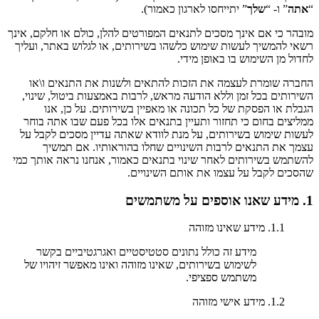
“
אתה
” ו- “
שלך
” יתייחסו לארגון כאמור).
מובהר כי אם אינך מסכים לתנאים המפורטים להלן, כולם או חלקם, אינך
רשאי להמשיך לעשות שימוש כלשהו בשירותים, או לגלוש באתר, ועליך
לחדול מן השימוש בו באופן מידי.
החברה שומרת לעצמה את הזכות להתאים ולשנות את התנאים ו\או
השירותים בכל זמן וללא הודעה מראש, לרבות באמצעות ביטול, שינוי,
הגבלת או הפסקת של כל תכונה או מאפיין בשירותים. על כן, אנו
ממליצים בחום כי תחזור ותעיין בתנאים אלו בכל פעם שבו אתה בוחר
לעשות שימוש בשירותים, על מנת לוודא שאתה עדיין מסכים לקבל על
עצמך את התנאים לרבות השינויים שחלו בהוראותיו. אם תמשיך
להשתמש בשירותים לאחר שינוי בתנאים כאמור, אנחנו נראה אותך כמי
שהסכים לקבל על עצמו את אותם השינויים.
1. מידע שאנו אוספים על משתמשים
1.1. מידע שאינו מזוהה
מידע זה כולל נתונים סטטיסטיים ואגרגטיביים בקשר
לשימוש בשירותים, שאינו מזוהה ואינו מאפשר זיהויו של
משתמש ספציפי.
1.2. מידע אישי מזוהה