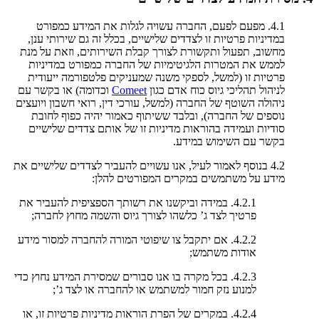
4.1. מפעם לפעם, החברה עשויה לגלות את המידע כמפורט
במדיניות פרטיות זו לצדדים שלישיים, בכלל זה גם שירותי ענן,
מחשוב, תפעול ותקשורת לצורך קבלת השירותים, וזאת על מנת
לממש את המטרות הלגיטימיות של החברה כמפורט במדיניות
פרטיות זו (למשל, לספקי משנה שמעניקים פלטפורמה ייעודית
לניהול תהליכי גיוס כוח אדם כגון
Comeet
וכדומה) או בקשר עם
ניהולה השוטף של החברה (למשל, עורכי דין, רואי חשבון ויועצים
נוספים של החברה), ובלבד ששיתוף כאמור יהיה כפוף לחובת
סודיות ועמידה בהוראות מדיניות זו של אותם צדדים שלישיים
בקשר עם השימוש במידע.
4.2 בנוסף לאמור לעיל, אנו עשויים להעביר לצדדים שלישיים את
מידע על משתמשים במקרים המפורטים להלן:
4.2.1. במידה וביקשנו את רשותך הספציפית להעביר את
פרטיך לצד ג’ כלשהו לצורך גיוס והשמה מחוץ לחברה;
4.2.2. אם יתקבל צו שיפוטי המורה להחברה למסור מידע
אודות משתמש;
4.2.3. בכל מקרה בו אנו סבורים שמסירת המידע נחוץ כדי
למנוע נזק חמור למשתמש או להחברה או לצד ג’;
4.2.4. במקרים של הפרת הוראות מדיניות פרטיות זו, או