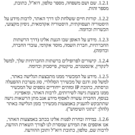
1.2.1. שם ושם משפחה, מספר טלפון, דוא”ל, כתובת,
מספר זהות.
1.2.2. קורות חיים ששלחת לנו דרך האתר, לרבות מידע על
היסטוריה תעסוקתית, היסטוריה אקדמאית, ניסיון מקצועי,
הכשרות וכדומה.
1.2.3. מידע על האופן שבו הגעת אלינו (דרך הרשתות
החברתיות, חברת השמה, מוסד אקדמי, עובדי החברה,
וכדומה).
1.2.4. קישורים לפרופילים ברשתות החברתיות שלך, למשל
לינקדין, אינסטגרם, טיקטוק, פייסבוק וכדומה.
1.2.5. מידע על המכשיר ממנו מתבצעת הגלישה באתר,
למשל סוג ודגם של מכשירך הסלולרי, סוג מערכת ההפעלה
וגרסתה, כתובת IP ומזהים ייחודיים נוספים של המכשיר
ממנו ביצעת גישה לשירותים, לרבות האתר, ומאפייניו.
בנוסף, החברה עשויה לאסוף מידע אגב מתן הרשאות גישה
שתתבקש להעניק באמצעות מכשירך בזמן הגלישה באתר
(להלן: “נתוני השימוש”).
1.2.6. במידה ובחרת לפנות אלינו בכתב באמצעות האתר,
אנו אוספים את המידע שמסרת לנו לצורך השארת הודעה,
לרבות שם, טלפון, כתובת דוא”ל ותוכן ההודעה.