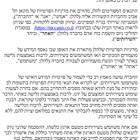
שני המינים באופן זהה.
התנאים המפורטים להלן, מהווים את מדיניות הפרטיות של מקאן תל
אביב והחברות הקשורות אליה (להלן: “אנחנו”, “אנו” או “החברה”),
המעניקה שירותי בניית קמפיינים, שיווק ופרסום ללקוחות, כפי שניתן
לראות באתר הבית שלנו בכתובת:
https://mccann.co.il/
במסגרת
תהליכי גיוס והשמת כוח אדם בחברה (להלן: “
האתר
“, וביחד
“
השירותים
“).
מדיניות הפרטיות שלהלן מתארת את האופן שבו נאסף המידע על
מועמדים המבקרים ו/או המשתמשים בשירותים, לרבות באמצעות גלישה
באתר לצורך הגשת מועמדותם לעבודה בחברה (להלן: “משתמש”,
“אתה” או “אותך”).
החברה עושה מאמץ רב כדי לשמור על פרטיות המידע האישי של
משתמשי השירותים. יש לקרוא את תנאי מדיניות הפרטיות בתשומת לב
ובזהירות על מנת לוודא שאתה מסכים להתחייב בהם. אם בחרת לעשות
שימוש בשירותים המוצעים על ידנו, לרבות באמצעות גלישה באתר, הדבר
מהווה הסכמתך, ובביצוע פעולות אלו הינך מצהיר כלפינו שקראת, הבנת
ואתה מסכים להיות מחויב בכל התנאים. השירותים, לרבות הגלישה
באתר, מוצעים לך בכפוף לקבלתך את התנאים במלואם וציות להם, ללא
כל שינוי או הסתייגות.
אם אתה משתמש בשירותים מטעם ארגון כלשהו, ההסכמה שהינך נותן
לתנאים שלהלן מטעם הארגון אליו אתה משתייך כוללת את אישורך לכך
שיש לך את הסמכות לחייב את הארגון כאמור (ובהתאם, מילים כגון