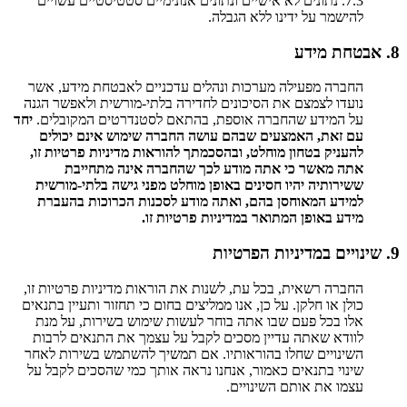
7.3. נתונים לא אישיים ונתונים אנונימיים סטטיסטיים עשויים
להישמר על ידינו ללא הגבלה.
8. אבטחת מידע
החברה מפעילה מערכות ונהלים עדכניים לאבטחת מידע, אשר
נועדו לצמצם את הסיכונים לחדירה בלתי-מורשית ולאפשר הגנה
על המידע שהחברה אוספת, בהתאם לסטנדרטים המקובלים.
יחד
עם זאת, האמצעים שבהם עושה החברה שימוש אינם יכולים
להעניק בטחון מוחלט, ובהסכמתך להוראות מדיניות פרטיות זו,
אתה מאשר כי אתה מודע לכך שהחברה אינה מתחייבת
ששירותיה יהיו חסינים באופן מוחלט מפני גישה בלתי-מורשית
למידע המאוחסן בהם, ואתה מודע לסכנות הכרוכות בהעברת
מידע באופן המתואר במדיניות פרטיות זו.
9. שינויים במדיניות הפרטיות
החברה רשאית, בכל עת, לשנות את הוראות מדיניות פרטיות זו,
כולן או חלקן. על כן, אנו ממליצים בחום כי תחזור ותעיין בתנאים
אלו בכל פעם שבו אתה בוחר לעשות שימוש בשירות, על מנת
לוודא שאתה עדיין מסכים לקבל על עצמך את התנאים לרבות
השינויים שחלו בהוראותיו. אם תמשיך להשתמש בשירות לאחר
שינוי בתנאים כאמור, אנחנו נראה אותך כמי שהסכים לקבל על
עצמו את אותם השינויים.