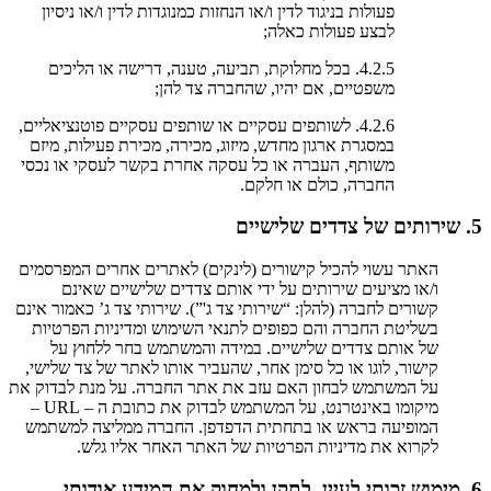
פעולות בניגוד לדין ו/או הנחזות כמנוגדות לדין ו/או ניסיון
לבצע פעולות כאלה;
4.2.5. בכל מחלוקת, תביעה, טענה, דרישה או הליכים
משפטיים, אם יהיו, שהחברה צד להן;
4.2.6. לשותפים עסקיים או שותפים עסקיים פוטנציאליים,
במסגרת ארגון מחדש, מיזוג, מכירה, מכירת פעילות, מיזם
משותף, העברה או כל עסקה אחרת בקשר לעסקי או נכסי
החברה, כולם או חלקם.
5. שירותים של צדדים שלישיים
האתר עשוי להכיל קישורים (לינקים) לאתרים אחרים המפרסמים
ו/או מציעים שירותים על ידי אותם צדדים שלישיים שאינם
קשורים לחברה (להלן: “שירותי צד ג'”). שירותי צד ג’ כאמור אינם
בשליטת החברה והם כפופים לתנאי השימוש ומדיניות הפרטיות
של אותם צדדים שלישיים. במידה והמשתמש בחר ללחוץ על
קישור, לוגו או כל סימן אחר, שהעביר אותו לאתר של צד שלישי,
על המשתמש לבחון האם עזב את אתר החברה. על מנת לבדוק את
מיקומו באינטרנט, על המשתמש לבדוק את כתובת ה – URL –
המופיעה בראש או בתחתית הדפדפן. החברה ממליצה למשתמש
לקרוא את מדיניות הפרטיות של האתר האחר אליו גלש.
6. מימוש זכותי לעיין, לתקן ולמחוק את המידע אודותי