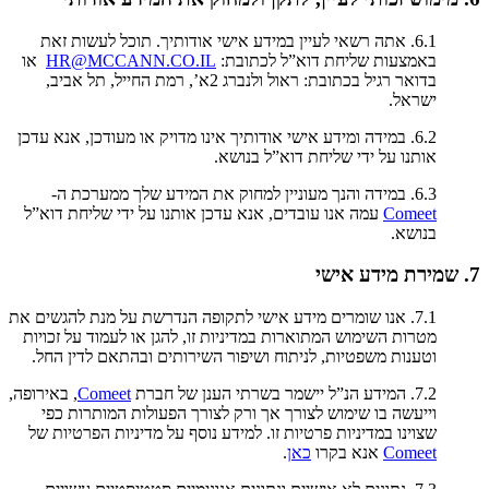
6.1. אתה רשאי לעיין במידע אישי אודותיך. תוכל לעשות זאת
באמצעות שליחת דוא”ל לכתובת:
HR@MCCANN.CO.IL
או
בדואר רגיל בכתובת: ראול ולנברג 2א’, רמת החייל, תל אביב,
ישראל.
6.2. במידה ומידע אישי אודותיך אינו מדויק או מעודכן, אנא עדכן
אותנו על ידי שליחת דוא”ל בנושא.
6.3. במידה והנך מעוניין למחוק את המידע שלך ממערכת ה-
Comeet
עמה אנו עובדים, אנא עדכן אותנו על ידי שליחת דוא”ל
בנושא.
7. שמירת מידע אישי
7.1. אנו שומרים מידע אישי לתקופה הנדרשת על מנת להגשים את
מטרות השימוש המתוארות במדיניות זו, להגן או לעמוד על זכויות
וטענות משפטיות, לניתוח ושיפור השירותים ובהתאם לדין החל.
7.2. המידע הנ”ל יישמר בשרתי הענן של חברת
Comeet
, באירופה,
וייעשה בו שימוש לצורך אך ורק לצורך הפעולות המותרות כפי
שצוינו במדיניות פרטיות זו. למידע נוסף על מדיניות הפרטיות של
Comeet
אנא בקרו
כאן
.